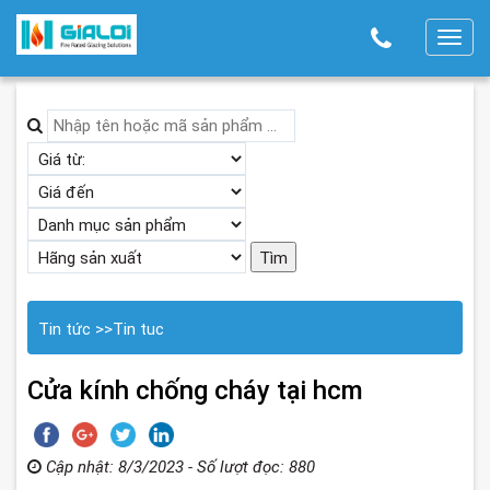
T
o
g
g
l
e
n
a
v
i
g
Tin tức
>>
Tin tuc
a
t
Cửa kính chống cháy tại hcm
i
o
n
Cập nhật: 8/3/2023 - Số lượt đọc: 880