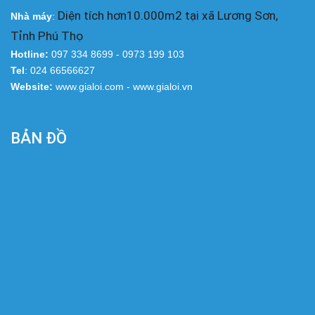
Diện tích hơn10.000m2 tại xã Lương Sơn,
Nhà
máy
:
Tỉnh Phú Thọ
Hotline:
097 334 8699 - 0973 199 103
Tel
: 024 66566627
Website:
www.gialoi.com - www.gialoi.vn
BẢN ĐỒ