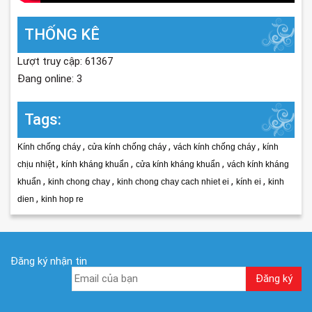
THỐNG KÊ
Lượt truy cập: 61367
Đang online: 3
Tags:
,
,
,
Kính chống cháy
cửa kính chống cháy
vách kính chống cháy
kính
,
,
,
chịu nhiệt
kính kháng khuẩn
cửa kính kháng khuẩn
vách kính kháng
,
,
,
,
khuẩn
kinh chong chay
kinh chong chay cach nhiet ei
kính ei
kinh
,
dien
kinh hop re
Đăng ký nhận tin