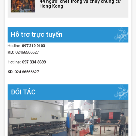
44 người chết trong vụ cháy chung cư
Hong Kong
Hỗ trợ trực tuyến
Hotline:
097 319 9103
KD
: 02466566627
Hotline:
097 334 8699
KD
: 024 66566627
ĐỐI TÁC