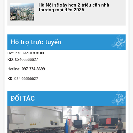
Hà Nội sẽ xây hơn 2 triệu căn nhà
thương mại đến 2035
Hỗ trợ trực tuyến
Hotline:
097 319 9103
KD
: 02466566627
Hotline:
097 334 8699
KD
: 024 66566627
ĐỐI TÁC