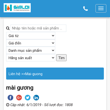
T
o
g
g
l
e
n
a
v
i
g
Liên hệ
>>
Mai-guong
a
t
mài gương
i
o
n
Cập nhật: 6/1/2019 - Số lượt đọc: 1808