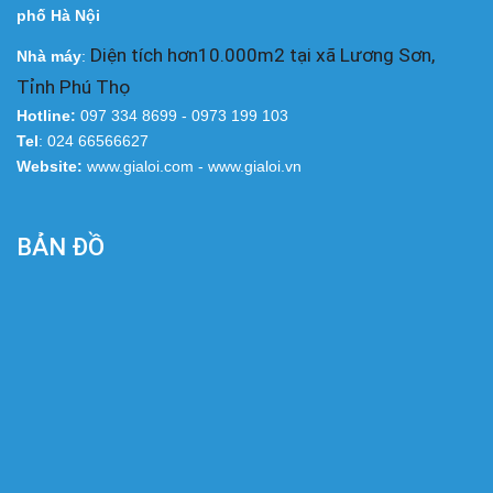
phố Hà Nội
Diện tích hơn10.000m2 tại xã Lương Sơn,
Nhà
máy
:
Tỉnh Phú Thọ
Hotline:
097 334 8699 - 0973 199 103
Tel
: 024 66566627
Website:
www.gialoi.com - www.gialoi.vn
BẢN ĐỒ