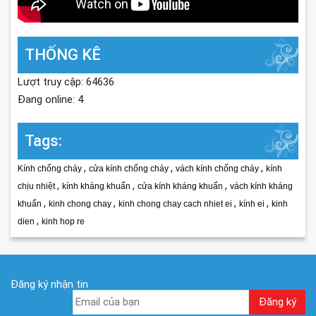
THỐNG KÊ
Lượt truy cập: 64636
Đang online: 4
Tags:
,
,
,
Kính chống cháy
cửa kính chống cháy
vách kính chống cháy
kính
,
,
,
chịu nhiệt
kính kháng khuẩn
cửa kính kháng khuẩn
vách kính kháng
,
,
,
,
khuẩn
kinh chong chay
kinh chong chay cach nhiet ei
kính ei
kinh
,
dien
kinh hop re
Đăng ký nhận tin