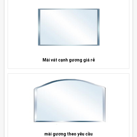
Mài vát cạnh gương giá rẻ
mài gương theo yêu cầu