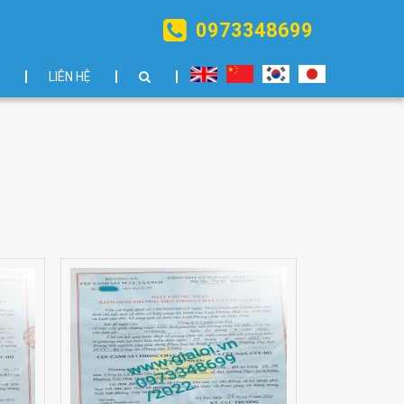
0973348699
LIÊN HỆ