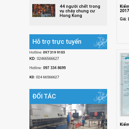
44 người chết trong
Kiểm
201
vụ cháy chung cư
Hong Kong
Giá: 
Hỗ trợ trực tuyến
Hotline:
097 319 9103
KD
: 02466566627
Hotline:
097 334 8699
KD
: 024 66566627
ĐỐI TÁC
Kiểm