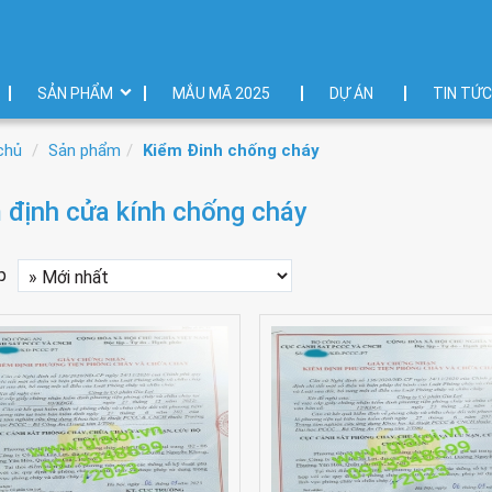
SẢN PHẨM
MẮU MÃ 2025
DỰ ÁN
TIN TỨC
chủ
Sản phẩm
Kiểm Đinh chống cháy
 định cửa kính chống cháy
p