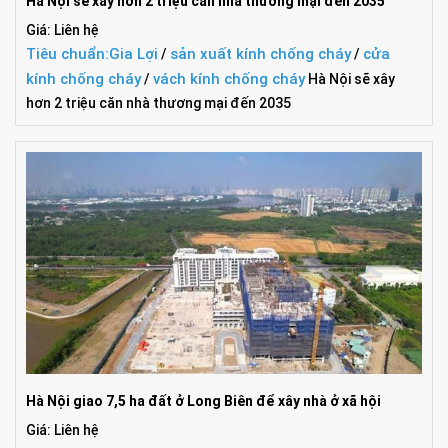
Hà Nội sẽ xây hơn 2 triệu căn nhà thương mại đến 2035
Giá: Liên hệ
Tiêu chuẩn:
Gia Lợi
sản xuất kính chống cháy
cửa
/
/
kính chống cháy
vách kính chống cháy
/
Hà Nội sẽ xây
hơn 2 triệu căn nhà thương mại đến 2035
Hà Nội giao 7,5 ha đất ở Long Biên để xây nhà ở xã hội
Giá: Liên hệ