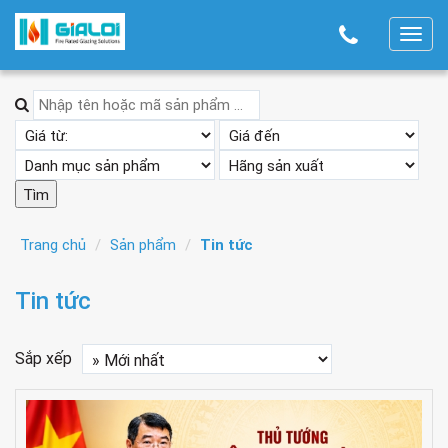
T
o
g
g
l
e
n
a
v
Trang chủ
Sản phẩm
Tin tức
i
g
Tin tức
a
t
Sắp xếp
i
o
n