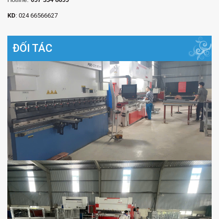
KD
: 024 66566627
ĐỐI TÁC