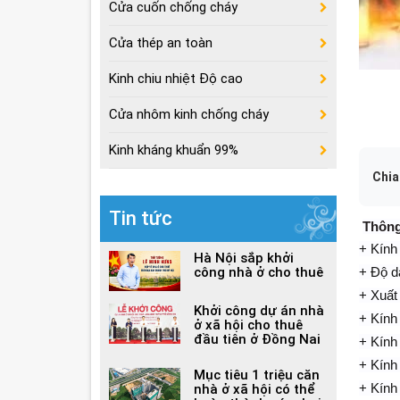
Cửa cuốn chống cháy
Cửa thép an toàn
Kinh chiu nhiệt Độ cao
Cửa nhôm kinh chống cháy
Kinh kháng khuẩn 99%
Chia
Tin tức
Thông
+ Kính
Hà Nội sắp khởi
công nhà ở cho thuê
+
Độ
d
+ Xuất
Khởi công dự án nhà
+ Kính
ở xã hội cho thuê
đầu tiên ở Đồng Nai
+ Kính
+ Kính
Mục tiêu 1 triệu căn
+ Kính
nhà ở xã hội có thể