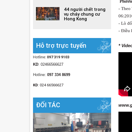
Phươn
- Theo
44 người chết trong
vụ cháy chung cư
06:201
Hong Kong
- Lò đ
- Điều 
Hỗ trợ trực tuyến
* Vide
Hotline:
097 319 9103
KD
: 02466566627
Hotline:
097 334 8699
KD
: 024 66566627
ĐỐI TÁC
www.gi