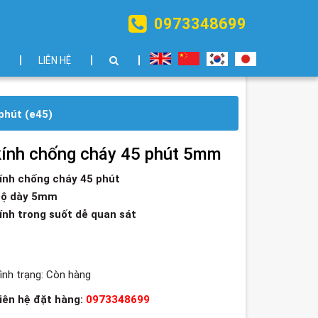
0973348699
LIÊN HỆ
phút (e45)
kính chống cháy 45 phút 5mm
ính chống cháy 45 phút
ộ dày 5mm
ính trong suốt dễ quan sát
ình trạng:
Còn hàng
iên hệ đặt hàng:
0973348699