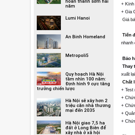
hoàn thành sớm hai
+ Kính
năm
+ Gia 
Lumi Hanoi
Giá bá
Tiến 
An Binh Homeland
nhanh 
Metropoli5
Bảo h
Thay 
xuất l
Quy hoạch Hà Nội
tầm nhìn 100 năm:
Chất 
Định hình 9 cực tăng
trưởng chiến lược
+ Test
+ Chứ
Hà Nội sẽ xây hơn 2
+ Chứ
triệu căn nhà thương
mại đến 2035
+ Quản
+ Chứn
Hà Nội giao 7,5 ha
đất ở Long Biên để
xây nhà ở xã hội