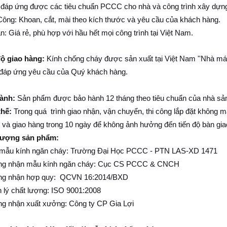
 đáp ứng được các tiêu chuẩn PCCC cho nhà và công trình xây dựn
Công: Khoan, cắt, mài theo kích thước và yêu cầu của khách hàng.
n:
Giá rẻ, phù hợp với hầu hết mọi công trình tại Việt Nam.
độ giao hàng:
Kính chống cháy được sản xuất tại Việt Nam ''Nhà máy
đáp ứng yêu cầu của Quý khách hàng.
ành
:
Sản phẩm được bảo hành 12 tháng theo tiêu chuẩn của nhà sản
thế:
Trong quá trình giao nhận, vận chuyển, thi công lắp đặt không m
ại và giao hàng trong 10 ngày để không ảnh hưởng đến tiến độ bàn gia
lượng sản phẩm:
 mẫu kính ngăn cháy: Trường Đại Học PCCC - PTN LAS-XD 1471
ng nhận mẫu kính ngăn cháy: Cục CS PCCC & CNCH
ng nhận hợp quy: QCVN 16:2014/BXD
 lý chất lượng: ISO 9001:2008
g nhận xuất xưởng: Công ty CP Gia Lợi