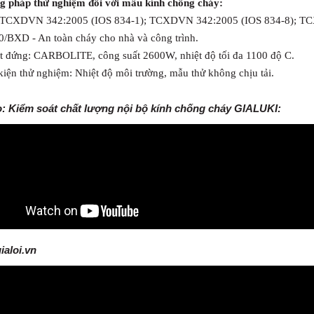
g pháp thử nghiệm đối với mẫu kính chống cháy:
 TCXDVN 342:2005 (IOS 834-1); TCXDVN 342:2005 (IOS 834-8); T
0/BXD - An toàn cháy cho nhà và công trình.
ốt đứng: CARBOLITE, công suất 2600W, nhiệt độ tối đa 1100 độ C.
kiện thử nghiệm: Nhiệt độ môi trường, mẫu thử không chịu tải.
o: Kiểm soát chất lượng nội bộ kính chống cháy GIALUKI:
aloi.vn