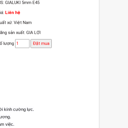
S: GIALUKI 5mm E45
iá:
Liên hệ
uất xứ: Việt Nam
ãng sản xuất: GIA LỢI
ố lượng
Đặt mua
ới kính
cường lực.
hương.
àm việc.