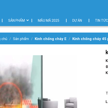
SẢN PHẨM
MẮU MÃ 2025
DỰ ÁN
TIN TỨC
g chủ
Sản phẩm
Kinh chống cháy E
Kính chống cháy 45 
K
Đ
K
T
L