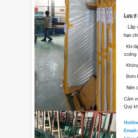
Lưu ý
Lắp 
hạn ch
Khi l
zoăng 
Không
Bơm k
Nên c
Cảm ơn
Quý kh
Hotlin
Email: