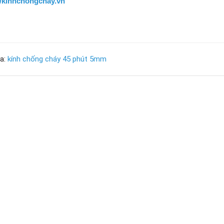
//kinhchongchay.vn
a:
kính chống cháy 45 phút 5mm