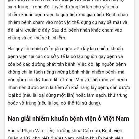
sinh trùng. Trong đó, tuyến đường lây lan chủ yếu của
nhiễm khuẩn bệnh viện là qua tiếp xúc gián tiếp. Bệnh nhân
nhiễm bệnh chạm vào một vật thể, dụng cụ hay bề mặt và
để lại vi khuẩn ở đây. Sau đó, bệnh nhân khác chạm vào
chúng và có thể sẽ bị nhiễm.
Hai quy tắc chính để ngăn ngừa việc lây lan nhiễm khuẩn
bệnh viện tại các cơ sở y tế là cô lập nguồn gây bệnh và
xóa bỏ các đường phát tán bệnh. Việc cô lập nguồn bệnh
không chỉ là tách riêng những bệnh nhân nhiễm bệnh, mà
còn gồm các kỹ thuật khử trùng. Mọi vật tiếp xúc với bệnh
nhân nên được xem là tiềm ẩn khả năng lây bệnh, cần được
loại bỏ (nếu là loại dùng một lần) hoặc làm sạch, khử trùng
hoặc vô trùng (nếu là loại có thể tái sử dụng).
Nan giải nhiễm khuẩn bệnh viện ở Việt Nam
Bác sĩ Phạm Văn Tiến, Trưởng khoa Cấp cứu, Bệnh viện
Quân y 103, cho biết ở Việt Nam, nhiễm khuẩn bệnh viện