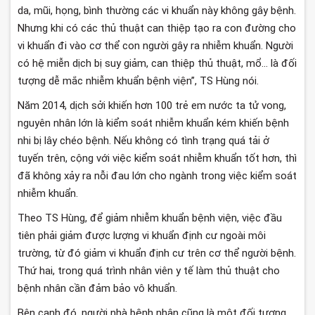
da, mũi, họng, bình thường các vi khuẩn này không gây bệnh.
Nhưng khi có các thủ thuật can thiệp tạo ra con đường cho
vi khuẩn đi vào cơ thể con người gây ra nhiễm khuẩn. Người
có hệ miễn dịch bị suy giảm, can thiệp thủ thuật, mổ… là đối
tượng dễ mắc nhiễm khuẩn bệnh viện”, TS Hùng nói.
Năm 2014, dịch sởi khiến hơn 100 trẻ em nước ta tử vong,
nguyên nhân lớn là kiểm soát nhiễm khuẩn kém khiến bệnh
nhi bị lây chéo bệnh. Nếu không có tình trạng quá tải ở
tuyến trên, cộng với việc kiểm soát nhiễm khuẩn tốt hơn, thì
đã không xảy ra nỗi đau lớn cho ngành trong việc kiểm soát
nhiễm khuẩn.
Theo TS Hùng, để giảm nhiễm khuẩn bệnh viện, việc đầu
tiên phải giảm được lượng vi khuẩn định cư ngoài môi
trường, từ đó giảm vi khuẩn định cư trên cơ thể người bệnh.
Thứ hai, trong quá trình nhân viên y tế làm thủ thuật cho
bệnh nhân cần đảm bảo vô khuẩn.
Bên cạnh đó, người nhà bệnh nhân cũng là một đối tượng