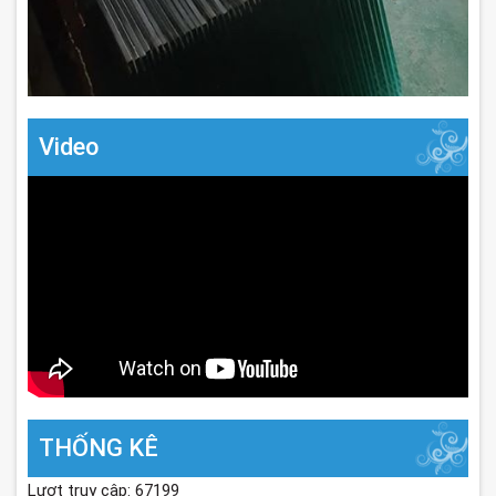
Video
THỐNG KÊ
Lượt truy cập: 67199