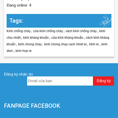
Đang online: 4
Tags:
,
,
,
Kính chống cháy
cửa kính chống cháy
vách kính chống cháy
kính
,
,
,
chịu nhiệt
kính kháng khuẩn
cửa kính kháng khuẩn
vách kính kháng
,
,
,
,
khuẩn
kinh chong chay
kinh chong chay cach nhiet ei
kính ei
kinh
,
dien
kinh hop re
Đăng ký nhận tin
FANPAGE FACEBOOK