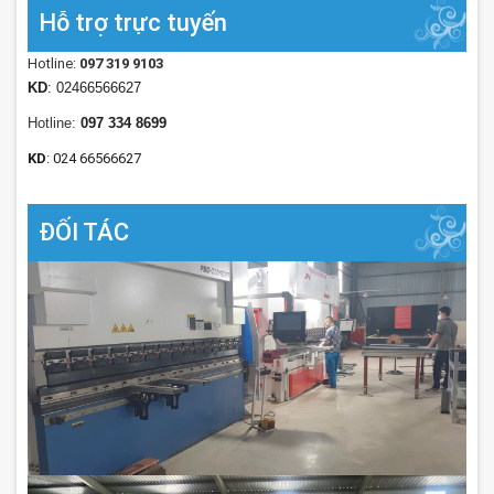
Hỗ trợ trực tuyến
Hotline:
097 319 9103
KD
: 02466566627
Hotline:
097 334 8699
KD
: 024 66566627
ĐỐI TÁC