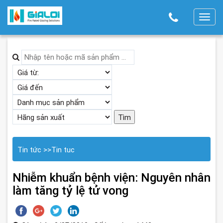
T
o
g
g
l
e
n
a
v
i
g
Tin tức
>>
Tin tuc
a
t
Nhiễm khuẩn bệnh viện: Nguyên nhân
i
làm tăng tỷ lệ tử vong
o
n