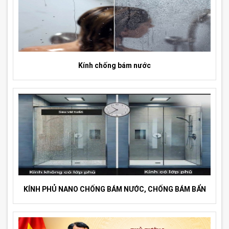
Kính chống bám nước
KÍNH PHỦ NANO CHỐNG BÁM NƯỚC, CHỐNG BÁM BẨN