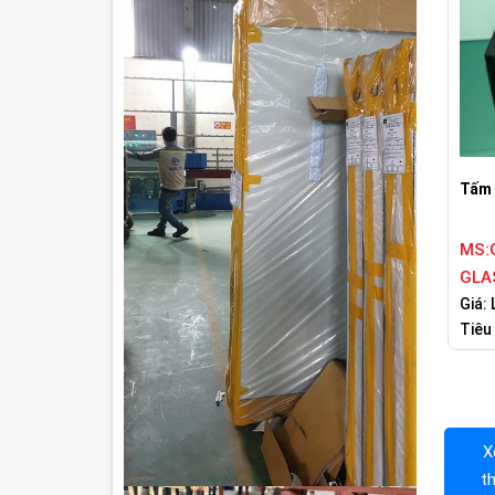
Tấm 
MS:G
GLA
Giá: 
Tiêu
X
t