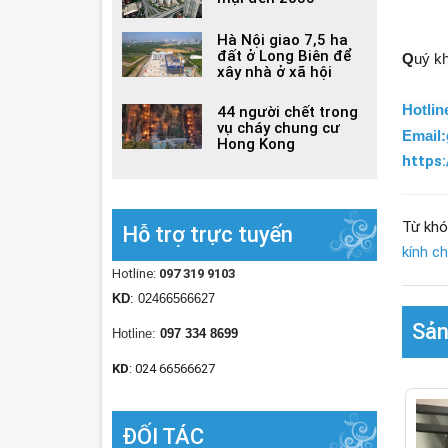
Hà Nội giao 7,5 ha
đất ở Long Biên để
Q
uý kh
xây nhà ở xã hội
Hotlin
44 người chết trong
vụ cháy chung cư
Email:
Hong Kong
https:
Từ khó
Hỗ trợ trực tuyến
kính c
Hotline:
097 319 9103
KD
: 02466566627
Sản
Hotline:
097 334 8699
KD
: 024 66566627
ĐỐI TÁC