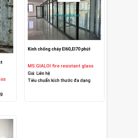
Kính chống cháy EI60,EI70 phút
út
MS:GIALOI fire resistant glass
Giá: Liên hệ
ass
Tiêu chuẩn:kích thước đa dạng
ng