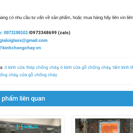
áng có nhu cầu tư vấn về sản phẩm, hoặc mua hàng hãy liên xin liên
e: 0973199103
/
0973348699 (zalo)
gialoiglass@gmail.com
//kinhchongchay.vn
a:
ô kính cửa thép chống cháy
,
ô kính cửa gỗ chống cháy
,
tấm kính l
hống cháy
,
cửa gỗ chống cháy
 phẩm liên quan