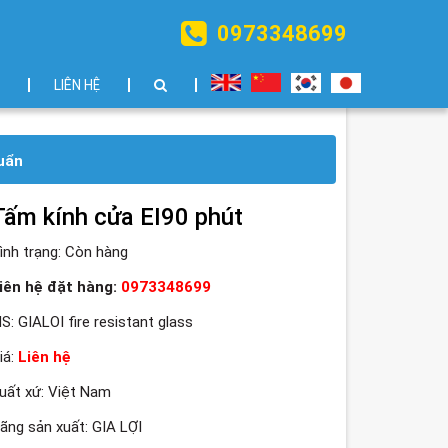
0973348699
LIÊN HỆ
uẩn
Tấm kính cửa EI90 phút
ình trạng:
Còn hàng
iên hệ đặt hàng:
0973348699
S: GIALOI fire resistant glass
iá:
Liên hệ
uất xứ: Việt Nam
ãng sản xuất: GIA LỢI