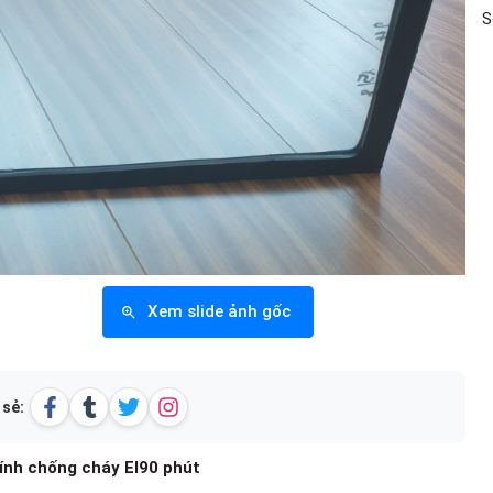
S
Xem slide ảnh gốc
 sẻ:
ính chống cháy EI90 phút