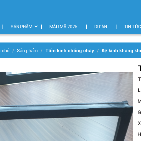
SẢN PHẨM
MẮU MÃ 2025
DỰ ÁN
TIN TỨC
g chủ
Sản phẩm
Tấm kinh chống cháy
Kệ kính kháng kh
T
L
M
G
X
H