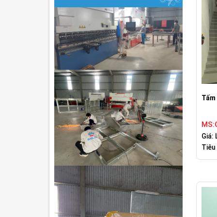
Tấm 
MS:G
Giá: 
Tiêu