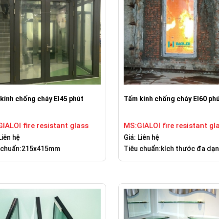
kính chống cháy EI45 phút
Tấm kính chống cháy EI60 ph
IALOI fire resistant glass
MS:GIALOI fire resistant gl
Liên hệ
Giá: Liên hệ
 chuẩn:215x415mm
Tiêu chuẩn:kích thước đa dạ