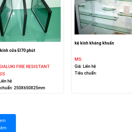
kệ kính kháng khuẩn
kính cửa EI70 phút
MS:
Giá: Liên hệ
IALUKI FIRE RESISTANT
Tiêu chuẩn:
SS
Liên hệ
 chuẩn: 250X650X25mm
em
hêm