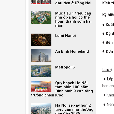
Kích 
đầu tiên ở Đồng Nai
Mục tiêu 1 triệu căn
Ký hiệ
nhà ở xã hội có thể
hoàn thành sớm hai
+ Xuất
năm
+ Độ 
Lumi Hanoi
+ Bên 
+ Đơn 
An Binh Homeland
Metropoli5
Lưu ý
:
+
Lắp
Quy hoạch Hà Nội
hạn ch
tầm nhìn 100 năm:
Định hình 9 cực tăng
+
Khôn
trưởng chiến lược
Nên 
+
Hà Nội sẽ xây hơn 2
triệu căn nhà thương
mại đến 2035