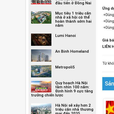
đầu tiên ở Đồng Nai
Ứng d
Mục tiêu 1 triệu căn
+Dùng 
nhà ở xã hội có thể
+Dùng 
hoàn thành sớm hai
năm
+Dùng 
Lumi Hanoi
Giá b
LIÊN 
An Binh Homeland
Từ khó
Metropoli5
Sản
Quy hoạch Hà Nội
tầm nhìn 100 năm:
Định hình 9 cực tăng
trưởng chiến lược
Hà Nội sẽ xây hơn 2
triệu căn nhà thương
mại đến 2035