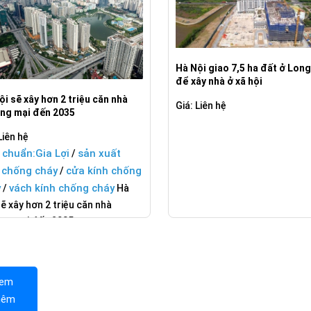
Hà Nội giao 7,5 ha đất ở Long
để xây nhà ở xã hội
ội sẽ xây hơn 2 triệu căn nhà
Giá: Liên hệ
ng mại đến 2035
Liên hệ
 chuẩn:
Gia Lợi
sản xuất
/
 chống cháy
cửa kính chống
/
y
vách kính chống cháy
/
Hà
ẽ xây hơn 2 triệu căn nhà
ng mại đến 2035
em
hêm