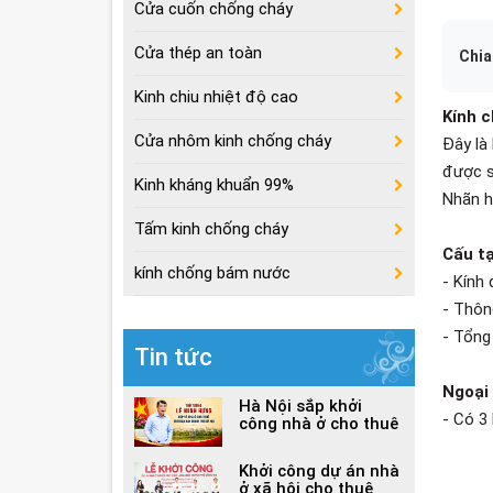
Cửa cuốn chống cháy
Cửa thép an toàn
Chia
Kinh chiu nhiệt độ cao
Kính 
Cửa nhôm kinh chống cháy
Đây là 
được s
Kinh kháng khuẩn 99%
Nhãn h
Tấm kinh chống cháy
Cấu tạ
kính chống bám nước
- Kính
- Thôn
- Tổng
Tin tức
Ngoại
Hà Nội sắp khởi
- Có 3 
công nhà ở cho thuê
B L
Khởi công dự án nhà
C Lo
ở xã hội cho thuê