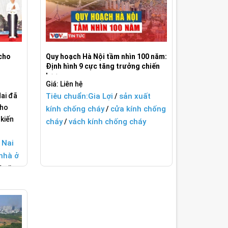
 cho
Quy hoạch Hà Nội tầm nhìn 100 năm:
Định hình 9 cực tăng trưởng chiến
lược
Giá: Liên hệ
ai đã
Tiêu chuẩn:
Gia Lợi
sản xuất
/
cho
kính chống cháy
cửa kính chống
/
 kiến
cháy
vách kính chống cháy
/
 Nai
nhà ở
0 căn