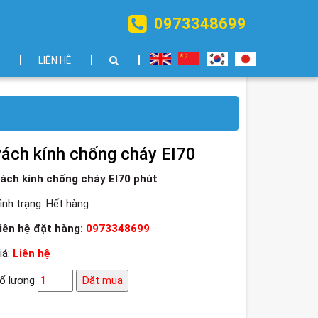
0973348699
LIÊN HỆ
vách kính chống cháy EI70
ách kính chống cháy EI70 phút
ình trạng:
Hết hàng
iên hệ đặt hàng:
0973348699
iá:
Liên hệ
ố lượng
Đặt mua