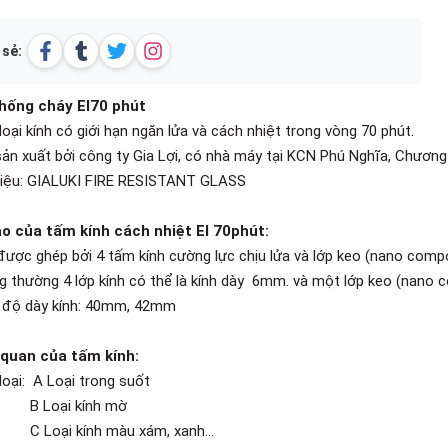
 sẻ:
chống cháy EI70 phút
loại kính có giới hạn ngăn lửa và cách nhiệt trong vòng 70 phút.
ản xuất bởi công ty Gia Lợi, có nhà máy tại KCN Phú Nghĩa, Chương
iệu: GIALUKI FIRE RESISTANT GLASS
o của tấm kính cách nhiệt EI 70phút:
 được ghép bởi 4 tấm kính cường lực chịu lửa và lớp keo (nano compo
g thường 4 lớp kính có thể là kính dày 6mm. và một lớp keo (nano
 độ dày kính: 40mm, 42mm
 quan của tấm kính:
loại: A Loại trong suốt
oại kính mờ
ại kính màu xám, xanh...