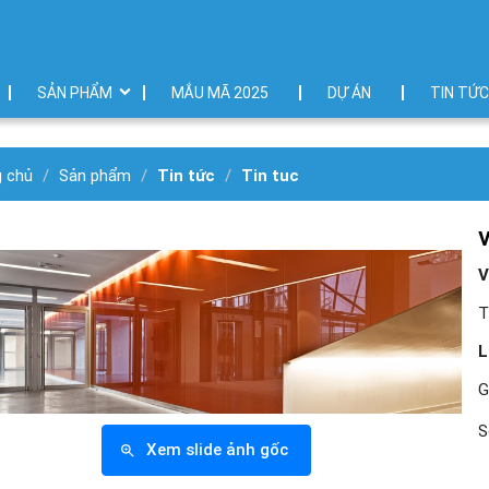
SẢN PHẨM
MẮU MÃ 2025
DỰ ÁN
TIN TỨC
g chủ
Sản phẩm
Tin tức
Tin tuc
V
T
L
G
S
Xem slide ảnh gốc