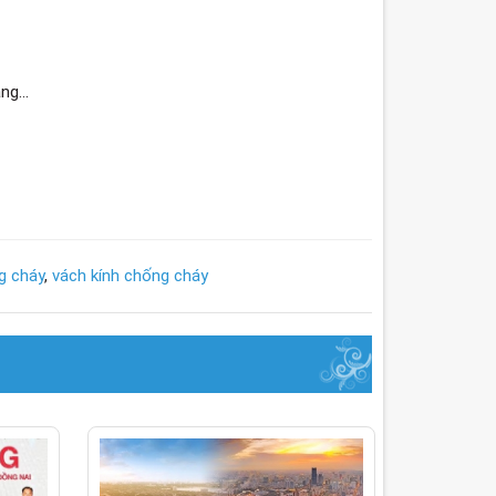
g...
g cháy
,
vách kính chống cháy