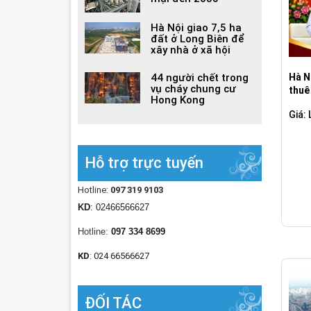
Hà Nội giao 7,5 ha
đất ở Long Biên để
xây nhà ở xã hội
44 người chết trong
Hà N
vụ cháy chung cư
thuê
Hong Kong
Giá: 
Hỗ trợ trực tuyến
Hotline:
097 319 9103
KD
: 02466566627
Hotline:
097 334 8699
KD
: 024 66566627
ĐỐI TÁC