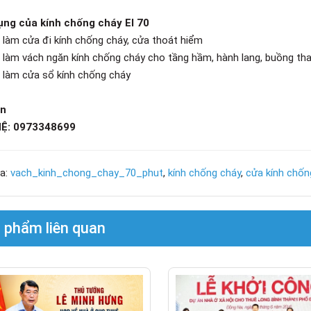
ụng của kính chống cháy EI 70
làm cửa đi kính chống cháy, cửa thoát hiểm
làm vách ngăn kính chống cháy cho tầng hầm, hành lang, buồng than
làm cửa sổ kính chống cháy
án
HỆ: 0973348699
a:
vach_kinh_chong_chay_70_phut
,
kính chống cháy
,
cửa kính chốn
 phẩm liên quan