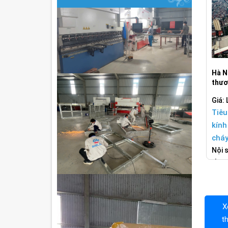
Hà N
thươ
Giá: 
Tiêu
kính
chá
Nội s
thươ
X
t