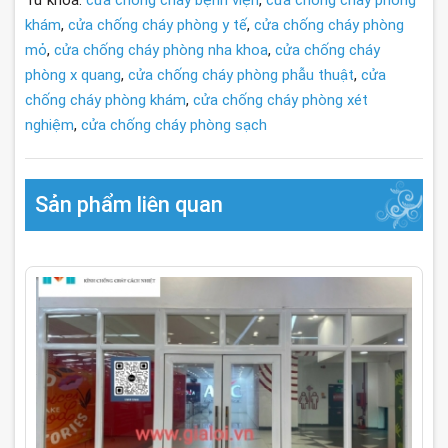
Từ khóa:
cửa chống cháy bệnh viện
,
cửa chống cháy phòng
khám
,
cửa chống cháy phòng y tế
,
cửa chống cháy phòng
mỏ
,
cửa chống cháy phòng nha khoa
,
cửa chống cháy
phòng x quang
,
cửa chống cháy phòng phẫu thuật
,
cửa
chống cháy phòng khám
,
cửa chống cháy phòng xét
nghiệm
,
cửa chống cháy phòng sạch
Sản phẩm liên quan