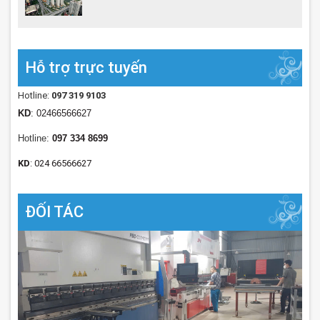
Hỗ trợ trực tuyến
Hotline:
097 319 9103
KD
: 02466566627
Hotline:
097 334 8699
KD
: 024 66566627
ĐỐI TÁC