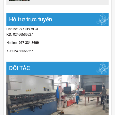
Hỗ trợ trực tuyến
Hotline:
097 319 9103
KD
: 02466566627
Hotline:
097 334 8699
KD
: 024 66566627
ĐỐI TÁC