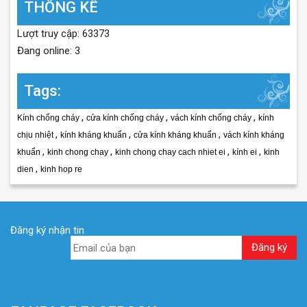
THỐNG KÊ
Lượt truy cập: 63373
Đang online: 3
Tags:
,
,
,
Kính chống cháy
cửa kính chống cháy
vách kính chống cháy
kính
,
,
,
chịu nhiệt
kính kháng khuẩn
cửa kính kháng khuẩn
vách kính kháng
,
,
,
,
khuẩn
kinh chong chay
kinh chong chay cach nhiet ei
kính ei
kinh
,
dien
kinh hop re
Đăng ký nhận tin