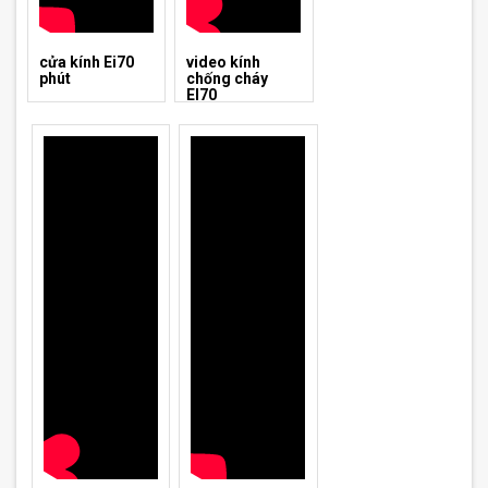
cửa kính Ei70
video kính
phút
chống cháy
EI70