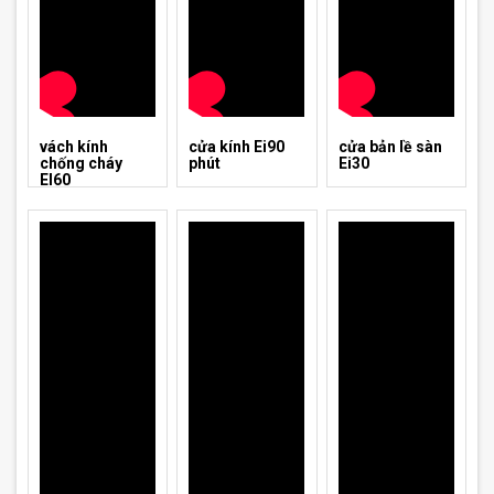
vách kính
cửa kính Ei90
cửa bản lề sàn
chống cháy
phút
Ei30
EI60