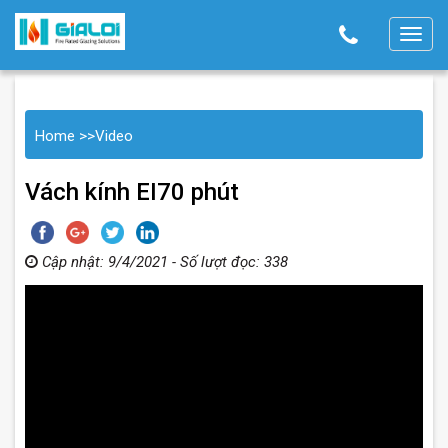
T
o
g
g
Home >>Video
l
e
Vách kính EI70 phút
n
a
v
Cập nhật: 9/4/2021 - Số lượt đọc: 338
i
g
a
t
i
o
n