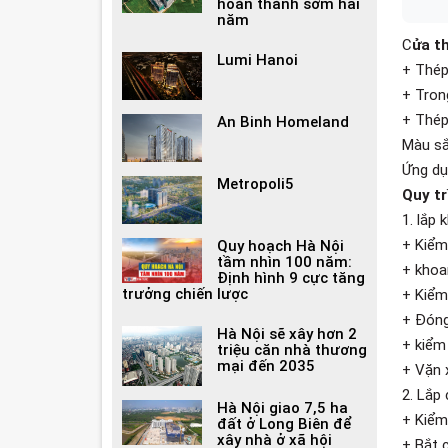
hoàn thành sớm hai
năm
C
ửa t
Lumi Hanoi
+ Thép
+ Tron
+ Thép
An Binh Homeland
Màu sắ
Ứng dụ
Metropoli5
Quy tr
1. lắp
+ Kiểm
Quy hoạch Hà Nội
tầm nhìn 100 năm:
+ khoan
Định hình 9 cực tăng
trưởng chiến lược
+ Kiểm
+ Đóng
Hà Nội sẽ xây hơn 2
+ kiểm
triệu căn nhà thương
mại đến 2035
+ Vặn 
2. Lắp
Hà Nội giao 7,5 ha
+ Kiểm
đất ở Long Biên để
xây nhà ở xã hội
+ Bắt 