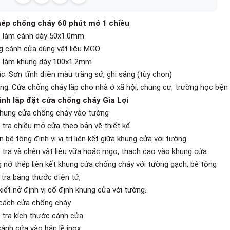
hép chống cháy 60 phút mở 1 chiều
 làm cánh dày 50x1.0mm
g cánh cửa dùng vật liệu MGO
 làm khung dày 100x1.2mm
c: Sơn tĩnh điện màu trắng sứ, ghi sáng (tùy chọn)
ng: Cửa chống cháy lắp cho nhà ở xã hội, chung cư, trường học bện vi
ình lắp đặt cửa chống cháy Gia Lợi
 khung cửa chống cháy vào tường
 tra chiều mở cửa theo bản vẽ thiết kế
 bê tông định vị vị trí liên kết giữa khung cửa với tường
 tra và chèn vật liệu vữa hoặc mgo, thạch cao vào khung cửa
 nở thép liên kết khung cửa chống cháy với tường gạch, bê tông
 tra bằng thước điện tử,
xiết nở định vị cố định khung cửa với tường.
 cách cửa chống cháy
 tra kích thước cánh cửa
cánh cửa vào bản lề inox