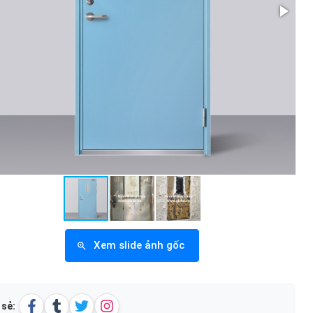
Xem slide ảnh gốc
 sẻ: