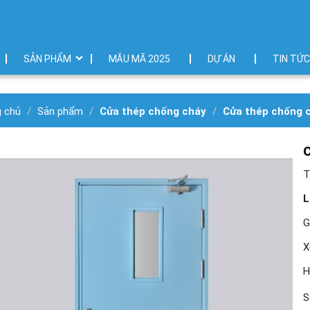
SẢN PHẨM
MẮU MÃ 2025
DỰ ÁN
TIN TỨC
g chủ
Sản phẩm
Cửa thép chống cháy
Cửa thép chống 
T
L
G
X
H
S