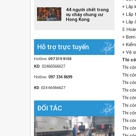
+ Lắp 
44 người chết trong
+ Lắp 
vụ cháy chung cư
Hong Kong
+ Lắp ô
3. Hoà
+ Bơm
+ Kiểm
Hỗ trợ trực tuyến
+ Vệ s
Hotline:
097 319 9103
Thi cô
KD
: 02466566627
Thi cô
Thi cô
Hotline:
097 334 8699
Thi cô
KD
: 024 66566627
Thi cô
Thi cô
Thi cô
ĐỐI TÁC
Thi cô
Thi cô
Thi cô
Thi cô