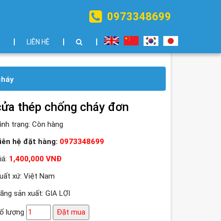
0973348699
LIÊN HỆ
cháy
cửa thép chống cháy đơn
ình trạng:
Còn hàng
iên hệ đặt hàng:
0973348699
iá:
1,400,000 VNĐ
uất xứ: Việt Nam
ãng sản xuất: GIA LỢI
ố lượng
Đặt mua