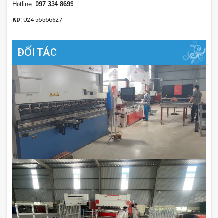
Hotline:
097 334 8699
KD
: 024 66566627
ĐỐI TÁC