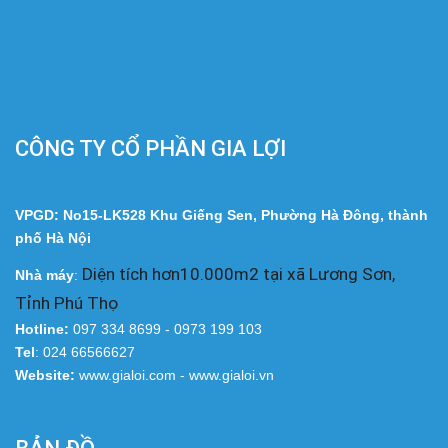
CÔNG TY CỔ PHẦN GIA LỢI
VPGD: No15-LK528 Khu Giếng Sen, Phường Hà Đông, thành
phố Hà Nội
Diện tích hơn10.000m2 tại xã Lương Sơn,
Nhà
máy
:
Tỉnh Phú Thọ
Hotline:
097 334 8699 - 0973 199 103
Tel
: 024 66566627
Website:
www.gialoi.com - www.gialoi.vn