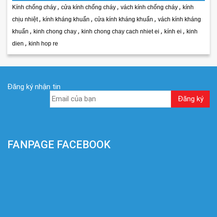
,
,
,
Kính chống cháy
cửa kính chống cháy
vách kính chống cháy
kính
,
,
,
chịu nhiệt
kính kháng khuẩn
cửa kính kháng khuẩn
vách kính kháng
,
,
,
,
khuẩn
kinh chong chay
kinh chong chay cach nhiet ei
kính ei
kinh
,
dien
kinh hop re
Đăng ký nhận tin
FANPAGE FACEBOOK