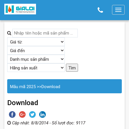
T
o
g
g
l
e
n
a
v
i
g
Mắu mã 2025
>>
Download
a
t
Download
i
o
n
Cập nhật: 8/8/2014 - Số lượt đọc: 9117