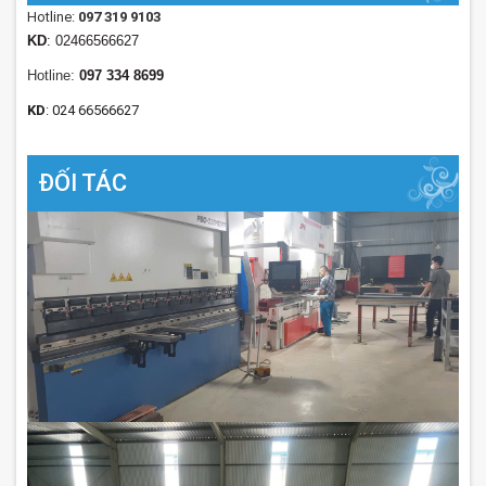
Hotline:
097 319 9103
KD
: 02466566627
Hotline:
097 334 8699
KD
: 024 66566627
ĐỐI TÁC