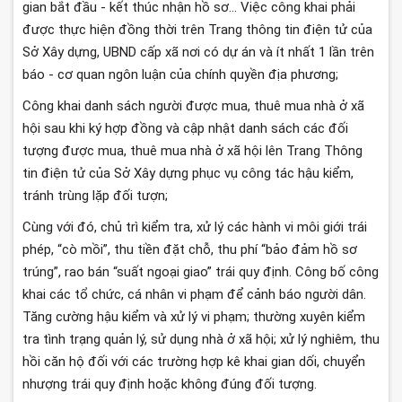
gian bắt đầu - kết thúc nhận hồ sơ… Việc công khai phải
được thực hiện đồng thời trên Trang thông tin điện tử của
Sở Xây dựng, UBND cấp xã nơi có dự án và ít nhất 1 lần trên
báo - cơ quan ngôn luận của chính quyền địa phương;
Công khai danh sách người được mua, thuê mua nhà ở xã
hội sau khi ký hợp đồng và cập nhật danh sách các đối
tượng được mua, thuê mua nhà ở xã hội lên Trang Thông
tin điện tử của Sở Xây dựng phục vụ công tác hậu kiểm,
tránh trùng lặp đối tượn;
Cùng với đó, chủ trì kiểm tra, xử lý các hành vi môi giới trái
phép, “cò mồi”, thu tiền đặt chỗ, thu phí “bảo đảm hồ sơ
trúng”, rao bán “suất ngoại giao” trái quy định. Công bố công
khai các tổ chức, cá nhân vi phạm để cảnh báo người dân.
Tăng cường hậu kiểm và xử lý vi phạm; thường xuyên kiểm
tra tình trạng quản lý, sử dụng nhà ở xã hội; xử lý nghiêm, thu
hồi căn hộ đối với các trường hợp kê khai gian dối, chuyển
nhượng trái quy định hoặc không đúng đối tượng.