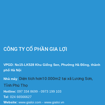
CÔNG TY CỔ PHẦN GIA LỢI
VPGD: No15-LK528 Khu Giếng Sen, Phường Hà Đông, thành
phố Hà Nội
Diện tích hơn10.000m2 tại xã Lương Sơn,
Nhà
máy
:
Tỉnh Phú Thọ
Hotline:
097 334 8699 - 0973 199 103
Tel
: 024 66566627
Website:
www.gialoi.com - www.gialoi.vn