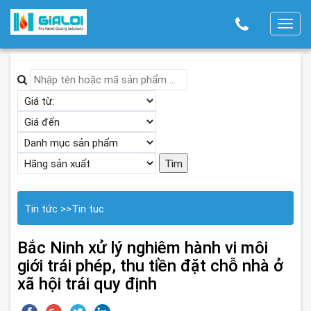
T
o
g
g
l
e
n
a
v
i
g
Tin tức
>>
Tin tuc
a
t
Bắc Ninh xử lý nghiêm hành vi môi
i
giới trái phép, thu tiền đặt chỗ nhà ở
o
xã hội trái quy định
n