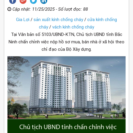
Cập nhật: 11/25/2025 - Số lượt đọc: 88
Gia Lợi
/
sản xuất kính chống cháy
/
cửa kính chống
cháy
/
vách kính chống cháy
Tại Văn bản số 5103/UBND-KTN, Chủ tịch UBND tỉnh Bắc
Ninh chấn chỉnh việc nộp hồ sơ mua, bán nhà ở xã hội theo
chỉ đạo của Bộ Xây dựng.