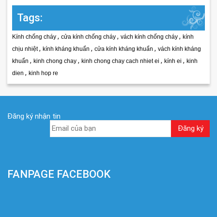
Tags:
,
,
,
Kính chống cháy
cửa kính chống cháy
vách kính chống cháy
kính
,
,
,
chịu nhiệt
kính kháng khuẩn
cửa kính kháng khuẩn
vách kính kháng
,
,
,
,
khuẩn
kinh chong chay
kinh chong chay cach nhiet ei
kính ei
kinh
,
dien
kinh hop re
Đăng ký nhận tin
FANPAGE FACEBOOK