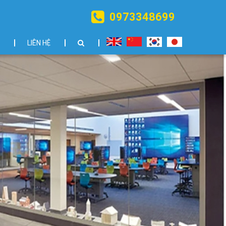
0973348699
LIÊN HỆ