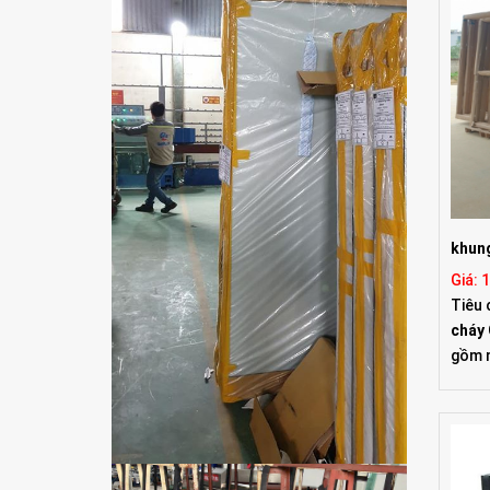
khung
Giá: 
Tiêu 
cháy 
gồm 