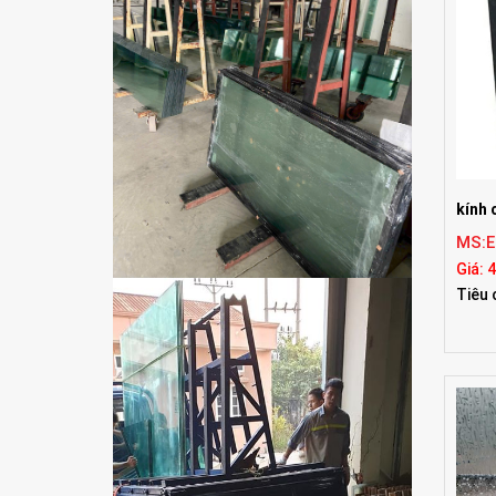
kính 
MS:E
Giá: 
Tiêu