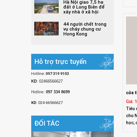
Hà Nội giao 7,5 ha
đất ở Long Biên để
xây nhà ở xã hội
44 người chết trong
vụ cháy chung cư
Hong Kong
Hỗ trợ trực tuyến
Hotline:
097 319 9103
KD
: 02466566627
Hotline:
097 334 8699
cửa t
Giá: 
KD
: 024 66566627
Tiêu 
cho N
ĐỐI TÁC
học, 