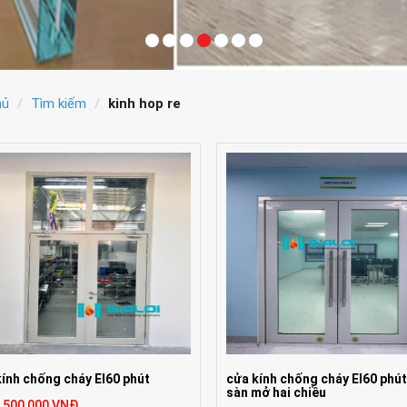
hủ
Tìm kiếm
kinh hop re
ính chống cháy EI60 phút
cửa kính chống cháy EI60 phút,
sàn mở hai chiều
4,500,000 VNĐ