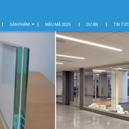
SẢN PHẨM
MẮU MÃ 2025
DỰ ÁN
TIN TỨC