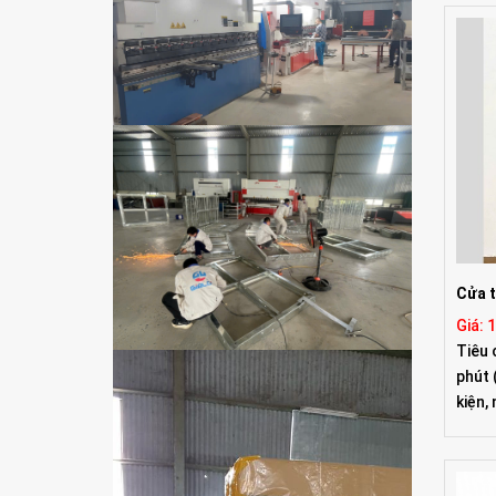
Cửa t
Giá: 
Tiêu 
phút
kiện,