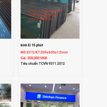
kính Ei 15 phút
MS:EI15/KT200x600x12mm
Giá: 350,000 VNĐ
Tiêu chuẩn:TCVN 9311:2012