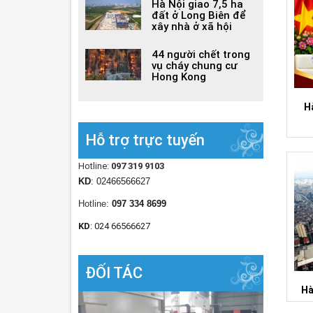
Hà Nội giao 7,5 ha
đất ở Long Biên để
xây nhà ở xã hội
44 người chết trong
vụ cháy chung cư
Hong Kong
H
Hỗ trợ trực tuyến
Hotline:
097 319 9103
KD
: 02466566627
Hotline:
097 334 8699
KD
: 024 66566627
ĐỐI TÁC
Hà