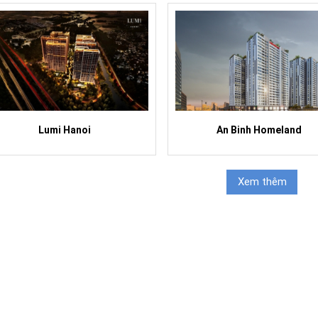
Lumi Hanoi
An Binh Homeland
Xem thêm