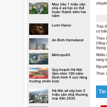
chuyên
Mục tiêu 1 triệu căn
nhà ở xã hội có thể
hoàn thành sớm hai
năm
Lumi Hanoi
Trao đ
cơ bản
Theo t
An Binh Homeland
(tầng 
thông 
Nhiều 
Metropoli5
sang n
Nguyên
Quy hoạch Hà Nội
Theo: 
tầm nhìn 100 năm:
Định hình 9 cực tăng
trưởng chiến lược
Hà Nội sẽ xây hơn 2
Tin
triệu căn nhà thương
mại đến 2035