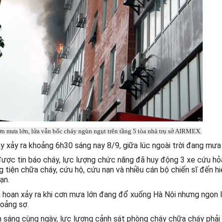
n mưa lớn, lửa vẫn bốc cháy ngùn ngụt trên tầng 5 tòa nhà trụ sở AIRMEX.
y xảy ra khoảng 6h30 sáng nay 8/9, giữa lúc ngoài trời đang mưa 
ược tin báo cháy, lực lượng chức năng đã huy động 3 xe cứu hỏ
 tiện chữa cháy, cứu hộ, cứu nạn và nhiều cán bộ chiến sĩ đến 
ạn.
 hoạn xảy ra khi cơn mưa lớn đang đổ xuống Hà Nội nhưng ngọn lử
oảng sợ.
 sáng cùng ngày, lực lượng cảnh sát phòng cháy chữa cháy phải