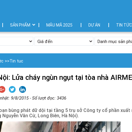
SẢN PHẨM
MẮU MÃ 2025
DỰ ÁN
TIN TỨC
ức
>>
Tin tuc
ội: Lửa cháy ngùn ngụt tại tòa nhà AIRM
nhật: 9/8/2015 - Số lượt đọc: 3436
oạn bùng phát dữ dội tại tầng 5 trụ sở Công ty cổ phần xuấ
 Nguyễn Văn Cừ, Long Biên, Hà Nội).