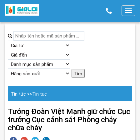
T
o
g
g
l
e
n
a
v
i
g
Tin tức
>>
Tin tuc
a
t
Tướng Đoàn Việt Mạnh giữ chức Cục
i
trưởng Cục cảnh sát Phòng cháy
o
chữa cháy
n