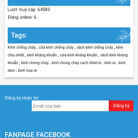
Lượt truy cập: 64583
Đang online: 6
Tags:
,
,
,
Kính chống cháy
cửa kính chống cháy
vách kính chống cháy
kính
,
,
,
chịu nhiệt
kính kháng khuẩn
cửa kính kháng khuẩn
vách kính kháng
,
,
,
,
khuẩn
kinh chong chay
kinh chong chay cach nhiet ei
kính ei
kinh
,
dien
kinh hop re
Đăng ký nhận tin
FANPAGE FACEBOOK