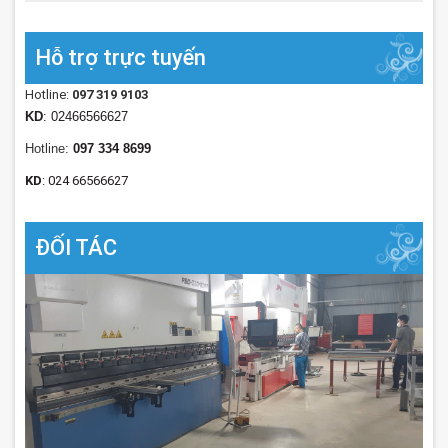
Hỗ trợ trực tuyến
Hotline:
097 319 9103
KD
: 02466566627
Hotline:
097 334 8699
KD
: 024 66566627
ĐỐI TÁC